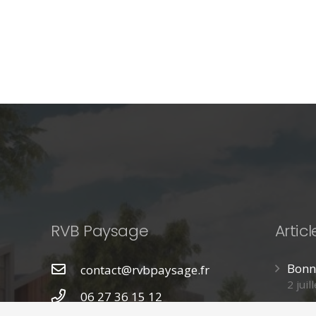
RVB Paysage
Artic
Bonni
contact@rvbpaysage.fr
2 juil
06 27 36 15 12
Mise