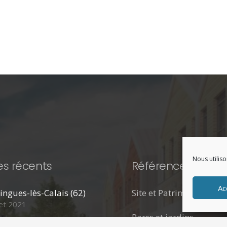
Nous utiliso
les récents
Références
Ac
ngues-lès-Calais (62)
Site et Patrimoine
let 2021
Parcs et jardins
 en ligne du nouveau