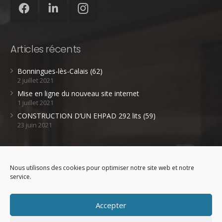
Articles récents
Bonningues-lès-Calais (62)
2 juillet 2021
Mise en ligne du nouveau site internet
1 juillet 2021
CONSTRUCTION D’UN EHPAD 292 lits (59)
23 juin 2021
Références
Nous utilisons des cookies pour optimiser notre site web et notre
Site et Patrimoine
service.
Parcs et jardins
Accepter
Études paysagères / urbaines